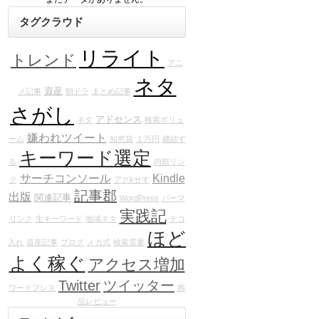
タグクラウド
リライト
トレンド
アニ
ネタ
資産
メ記事
朝ドラ
まとめ記事
さがし
アドセンス
ネタ
検索ボリュ
嫌われツイート
ーム
知恵袋
１万円
継続す
キーワード選定
る
内部リン
サーチコンソール
Kindle
ク
アクkせす
記事郡
出版
関連記事
WordPress
パーマ
実践記
リンク
生キーワード
地域ネタ
テコ
ほど
入れ
資産記事
ブログ
メガ式
検索需要
よく稼ぐ
アクセス増加
Twitter
ツイッター
ワードプレス
商
品レビュー