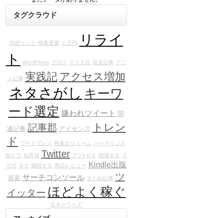
タグクラウド
リライ
内部リンク
検索需要
１万円
ト
WordPress
ブログ
テコ入れ
資産記事
アニ
実践記
アクセス増加
メ記事
ネタさがし
キーワ
ード選定
嫌われツイート
関
トレン
記事郡
連記事
アドセンス
ド
ワードプレス
検索ボリューム
パーマリンク
Twitter
朝ドラ
知恵袋
アクkせす
地域ネタ
メ
Kindle出版
ガ式
ネタ
継続する
商品レビュー
ツ
サーチコンソール
資産
まとめ記事
ほどよく稼ぐ
イッター
生キーワード