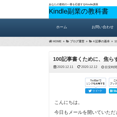
あなたの最初の一冊を応援するKindle講座
Kindle副業の教科書
ホーム
お問い合わせ
HOME
»
ブログ運営
»
4 記事の基本
»
1
100記事書くために、焦
2020.12.11
2020.12.12
目安時
こんにちは。
今日もメールを開いていただ