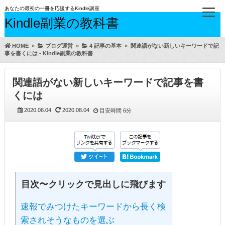
あなたの最初の一冊を応援するKindle講座
Kindle副業の教科書
HOME
»
ブログ運営
»
4 記事の基本
»
関連語がない新しいキーワードで記
事を書くには - Kindle副業の教科書
関連語がない新しいキーワードで記事を書
くには
2020.08.04
2020.08.04
目安時間
6分
目次〜クリックで見出しに飛びます
速報でみつけたキーワードから長く検
索されそうなものを選ぶ