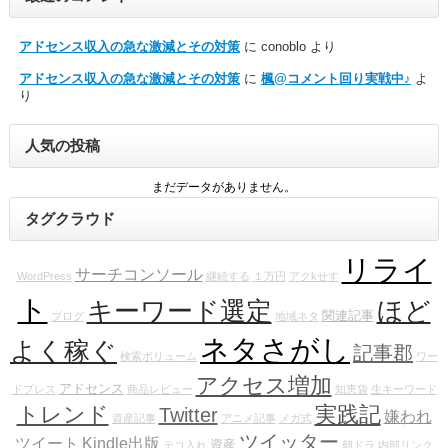
アドセンス収入の急な激減とその対策
に
conoblo
より
アドセンス収入の急な激減とその対策
に
楓@コメント回り実戦中♪
よ
り
人気の投稿
まだデータがありません。
タグクラウド
リライ
サーチコンソール
WordPress
継続する
１万円
アクkせす
ト
キーワード選定
ほど
関連記事
ブログ
地域ネタ
ネタさがし
よく稼ぐ
記事郡
検索ボリューム
ワー
アクセス増加
アドセンス
ドプレス
商品レビュー
知恵袋
生キーワード
トレンド
実践記
Twitter
嫌われ
資産記事
アニメ記事
メガ式
ツイッター
ツイート
Kindle出版
資産
テコ入れ
朝ドラ
内部リンク